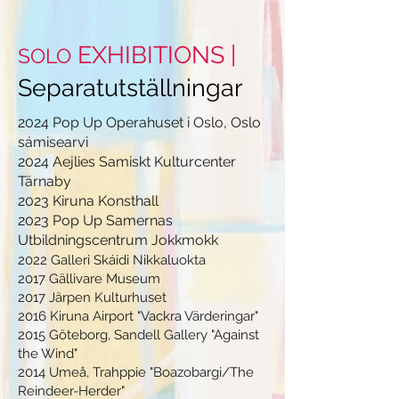
EXHIBITIONS |
SOLO
Separatutställningar
2024 Pop Up Operahuset i Oslo, Oslo
sámisearvi
2024 Aejlies Samiskt Kulturcenter
Tärnaby
2023
Kiruna Konsthall
2023 Pop Up Samernas
Utbildningscentrum Jokkmokk
2022 Galleri Skáidi Nikkaluokta
2017 Gällivare Museum
2017 Järpen Kulturhuset
2016 Kiruna Airport "Vackra Värderingar"
2015 Göteborg, Sandell Gallery "Against
the Wind"
2014 Umeå, Trahppie "Boazobargi/The
Reindeer-Herder"