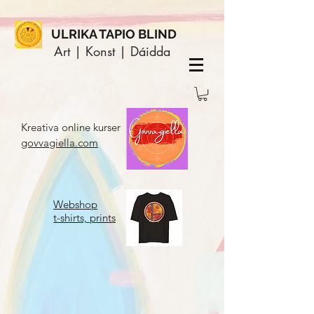
ULRIKA TAPIO BLIND
Art | Konst | Dáidda
Kreativa online kurser
govvagiella.com
Webshop
t-shirts, prints