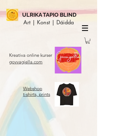
ULRIKA TAPIO BLIND
Art | Konst | Dáidda
Kreativa online kurser
govvagiella.com
Webshop
t-shirts, prints