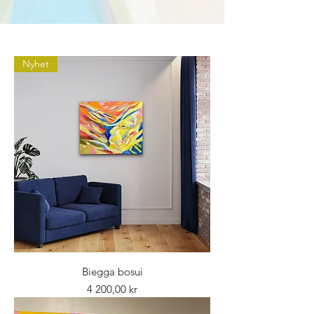
Nyhet
Biegga bosui
Pris
4 200,00 kr