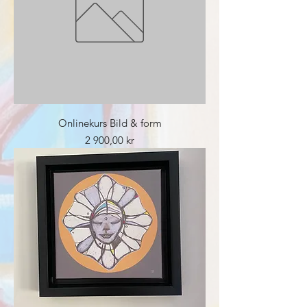
Onlinekurs Bild & form
Pris
2 900,00 kr