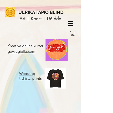
ULRIKA TAPIO BLIND
Art | Konst | Dáidda
Kreativa online kurser
govvagiella.com
Webshop
t-shirts, prints