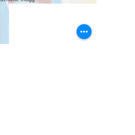
Webshop
Nu har jag lagt upp bilder,
målningar och blandtekniker, i
Kommentarer
min webshop. Jag var förbi