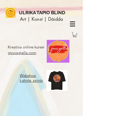
ULRIKA TAPIO BLIND
Art | Konst | Dáidda
Kreativa online kurser
govvagiella.com
Webshop
t-shirts, prints